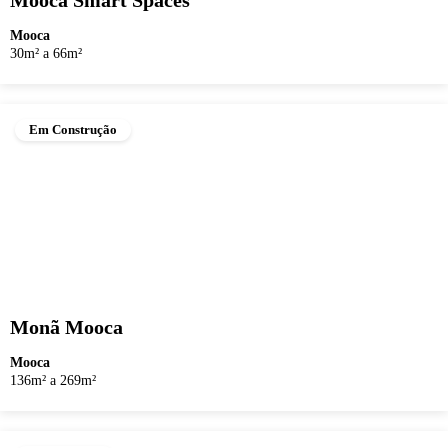
Mooca Smart Spaces
Mooca
30m² a 66m²
Em Construção
Monã Mooca
Mooca
136m² a 269m²