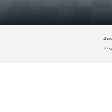
Desc
Se v
Lançamento
Lança