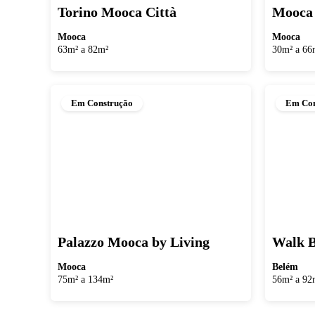
Torino Mooca Città
Mooca 
Mooca
Mooca
63m² a 82m²
30m² a 66
Em Construção
Em Con
Palazzo Mooca by Living
Walk B
Mooca
Belém
75m² a 134m²
56m² a 92