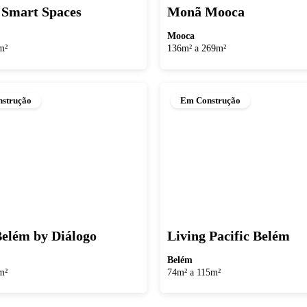
Smart Spaces
Monã Mooca
Mooca
m²
136m² a 269m²
strução
Em Construção
elém by Diálogo
Living Pacific Belém
Belém
m²
74m² a 115m²