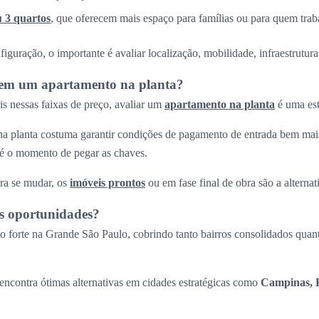
u 3 quartos
, que oferecem mais espaço para famílias ou para quem trab
guração, o importante é avaliar localização, mobilidade, infraestrutura 
r em um apartamento na planta?
s nessas faixas de preço, avaliar um
apartamento na planta
é uma est
a planta costuma garantir condições de pagamento de entrada bem mais
até o momento de pegar as chaves.
ra se mudar, os
imóveis prontos
ou em fase final de obra são a alternati
s oportunidades?
 forte na Grande São Paulo, cobrindo tanto bairros consolidados quant
ncontra ótimas alternativas em cidades estratégicas como
Campinas, R