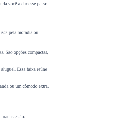
uda você a dar esse passo
busca pela moradia ou
ias. São opções compactas,
 aluguel. Essa faixa reúne
aranda ou um cômodo extra,
curadas estão: