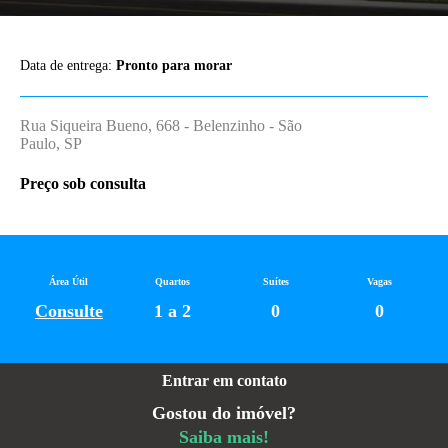
Data de entrega:
Pronto para morar
Rua Siqueira Bueno, 668 - Belenzinho - São
Paulo, SP
Preço sob consulta
Área Útil
Quartos
Suítes
Vagas
Consulte
1 a 2
0
0
Entrar em contato
Gostou do imóvel?
Saiba mais!