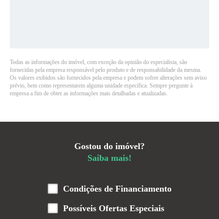
Todas as informações do imóvel, com exceção da opinião do especialista, são
fornecidas pela empresa responsável pelo produto e de responsabilidade da mesma.
Os valores exibidos são fornecidos pela empresa e podem sofrer alterações sem aviso
prévio, bem como representarem alguma unidade específica. Sempre pergunte à
empresa a fim de obter as informações mais detalhadas e atualizadas.
Gostou do imóvel?
Saiba mais!
Condições de Financiamento
Possíveis Ofertas Especiais