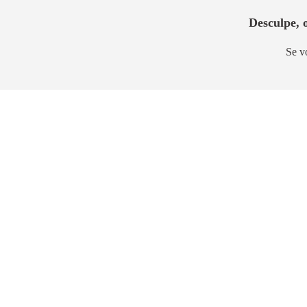
Desculpe, 
Se v
Lançamento
Lança
MOB Barra Funda
Bem Vi
Barra Funda
Santa Cec
26m² a 40m²
33m² a 40