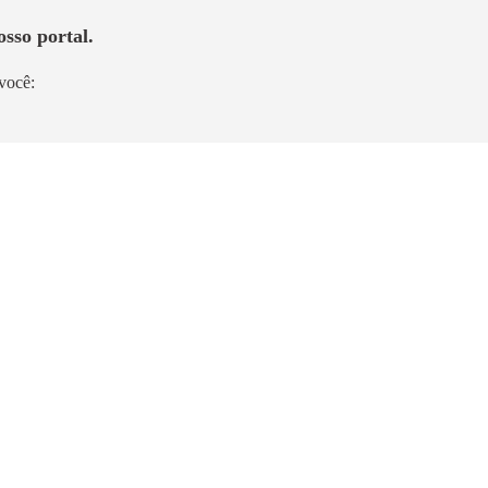
sso portal.
você:
Em Construção
Bem Viver Sousa Lima
Barra Funda
300m