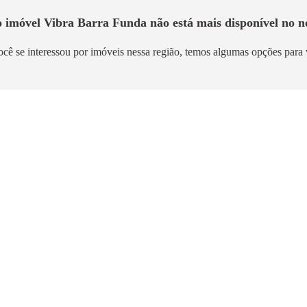
o imóvel
Vibra Barra Funda
não está mais disponível no no
ocê se interessou por imóveis nessa região, temos algumas opções para 
mento
Lançamento
ver Albuquerque Lins
Vivaz Estação Lapa
ilia
Lapa
m²
4,5km