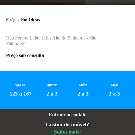
Estágio:
Em Obras
Rua Pereira Leite, 118 - Alto de Pinheiros - São
Paulo, SP
Preço sob consulta
Área Útil
Quartos
Suítes
Vagas
123 a 167
2 a 3
2 a 3
2 a 3
Entrar em contato
Gostou do imóvel?
Saiba mais!