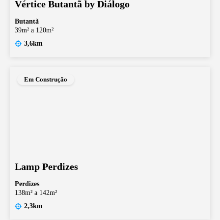
Vértice Butantã by Diálogo
Butantã
39m² a 120m²
3,6km
Em Construção
Lamp Perdizes
Perdizes
138m² a 142m²
2,3km