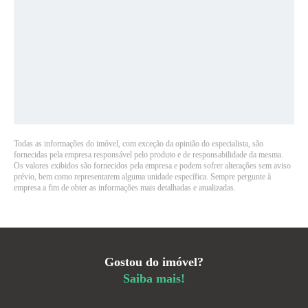
Todas as informações do imóvel, com exceção da opinião do especialista, são
fornecidas pela empresa responsável pelo produto e de responsabilidade da mesma.
Os valores exibidos são fornecidos pela empresa e podem sofrer alterações sem aviso
prévio, bem como representarem alguma unidade específica. Sempre pergunte à
empresa a fim de obter as informações mais detalhadas e atualizadas.
Gostou do imóvel?
Saiba mais!