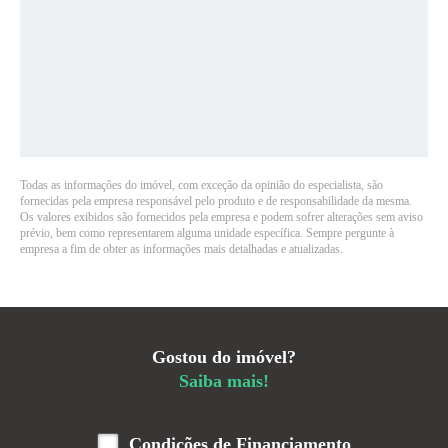
Todas as informações do imóvel, com exceção da opinião do especialista, são
fornecidas pela empresa responsável pelo produto e de responsabilidade da mesma.
Os valores exibidos são fornecidos pela empresa e podem sofrer alterações sem aviso
prévio, bem como representarem alguma unidade específica. Sempre pergunte à
empresa a fim de obter as informações mais detalhadas e atualizadas.
Gostou do imóvel?
Saiba mais!
Condições de Financiamento