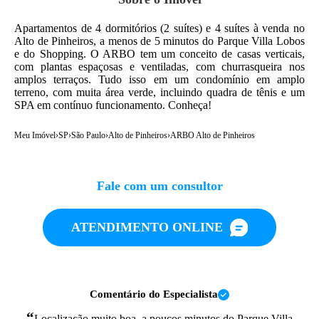
Apartamentos de 4 dormitórios (2 suítes) e 4 suítes à venda no
Alto de Pinheiros, a menos de 5 minutos do Parque Villa Lobos
e do Shopping. O ARBO tem um conceito de casas verticais,
com plantas espaçosas e ventiladas, com churrasqueira nos
amplos terraços. Tudo isso em um condomínio em amplo
terreno, com muita área verde, incluindo quadra de tênis e um
SPA em contínuo funcionamento. Conheça!
Meu Imóvel
›
SP
›
São Paulo
›
Alto de Pinheiros
›
ARBO Alto de Pinheiros
Fale com um consultor
ATENDIMENTO ONLINE
Comentário do Especialista
“
Localização muito boa, a poucos minutos do Parque Villa