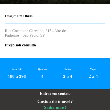
Estágio:
Em Obras
Rua Coelho de Carvalho, 315 - Alto de
Pinheiros - São Paulo, SP
Preço sob consulta
Área Útil
Quartos
Suítes
Vagas
180 a 396
4
2 a 4
2 a 4
Entrar em contato
Gostou do imóvel?
Saiba mais!