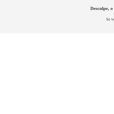
Desculpe, o
Se v
Lançamento
Breve 
Azzure Resort Life
Vibra 
Cidade de Deus
Vila Buta
63m² a 120m²
26m² a 42