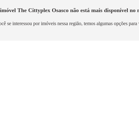
 imóvel
The Cittyplex Osasco
não está mais disponível no n
ocê se interessou por imóveis nessa região, temos algumas opções para 
Lançamento
Em Construção
Vista Butantã
Moved Osasco Residen
ntã
Centro
m²
|
A partir de R$ 235.900,00
56m² a 72m²