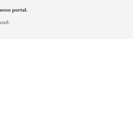
osso portal.
você:
Em Construção
ce
Helbor New Patteo Osasco
Bela Vista
59m² a 73m²
|
A partir de R$ 649.000,00