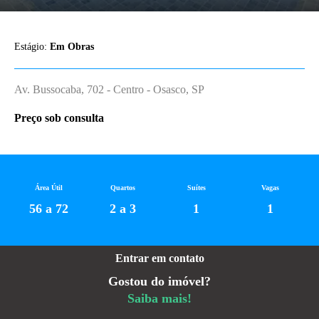
Estágio:
Em Obras
Av. Bussocaba, 702 - Centro - Osasco, SP
Preço sob consulta
Área Útil
Quartos
Suítes
Vagas
56 a 72
2 a 3
1
1
Entrar em contato
Gostou do imóvel?
Saiba mais!