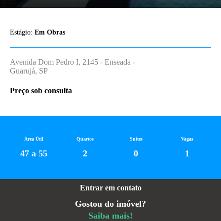
Estágio:
Em Obras
Avenida Dom Pedro I, 2145 - Enseada -
Guarujá, SP
Preço sob consulta
Área Útil
Quartos
Suítes
Vagas
47 a 55
2
0
1
Entrar em contato
Gostou do imóvel?
Saiba mais!