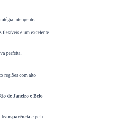
ratégia inteligente.
 flexíveis e um excelente
va perfeita.
o regiões com alto
io de Janeiro e Belo
a
transparência
e pela