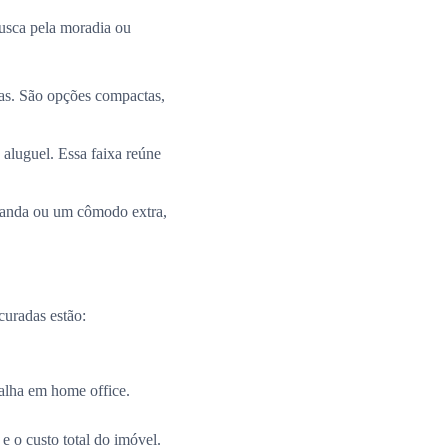
busca pela moradia ou
ias. São opções compactas,
 aluguel. Essa faixa reúne
aranda ou um cômodo extra,
curadas estão:
alha em home office.
e o custo total do imóvel.