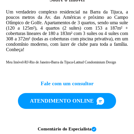
Um verdadeiro complexo residencial na Barra da Tijuca, a
poucos metros da Av. das Américas e próximo ao Campo
Olímpico de Golfe. Apartamentos de 3 quartos, sendo uma suíte
(120 a 125m²), 4 quartos (2 suítes) com 153 a 187m² +
coberturas lineares de 180 a 183m² com 3 suítes ou 4 suítes com
308 a 372m² (todas as coberturas com piscina privativa), em um
condomínio moderno, com lazer de clube para toda a família.
Conheça!
Meu Imóvel
›
RJ
›
Rio de Janeiro
›
Barra da Tijuca
›
Latitud Condominium Design
Fale com um consultor
ATENDIMENTO ONLINE
Comentário do Especialista