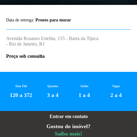
Data de entrega:
Pronto para morar
Avenida Rosauro Estelita, 155 - Barra da Tijuca
- Rio de Janeiro, RJ
Preço sob consulta
Área Útil
Quartos
Suítes
Vagas
120 a 372
3 a 4
1 a 4
2 a 4
Entrar em contato
Gostou do imóvel?
Saiba mais!