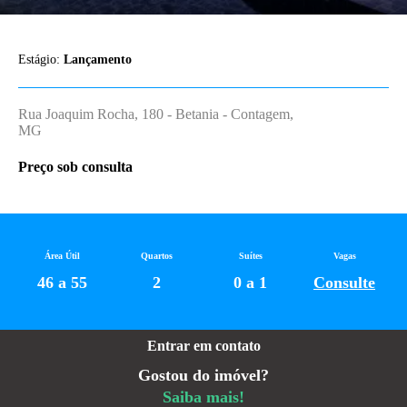
Estágio:
Lançamento
Rua Joaquim Rocha, 180 - Betania - Contagem,
MG
Preço sob consulta
Área Útil
Quartos
Suítes
Vagas
46 a 55
2
0 a 1
Consulte
Entrar em contato
Gostou do imóvel?
Saiba mais!