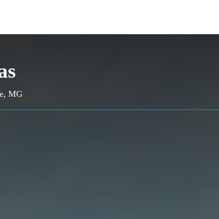
as
nte, MG