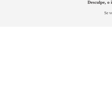
Desculpe, o
Se v
Em Construção
Sun Raja Residence
Cidade Jardim
58m² a 63m²
3,3km