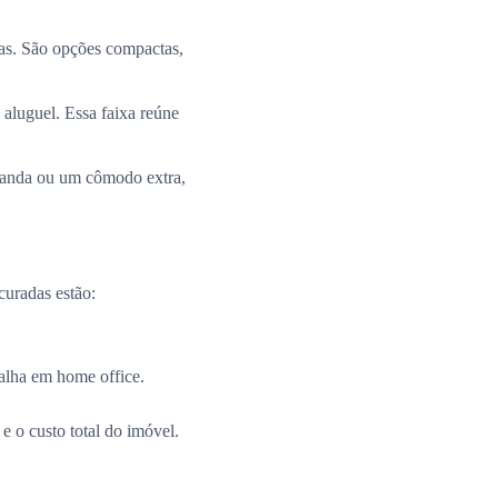
ias. São opções compactas,
 aluguel. Essa faixa reúne
aranda ou um cômodo extra,
curadas estão:
alha em home office.
e o custo total do imóvel.