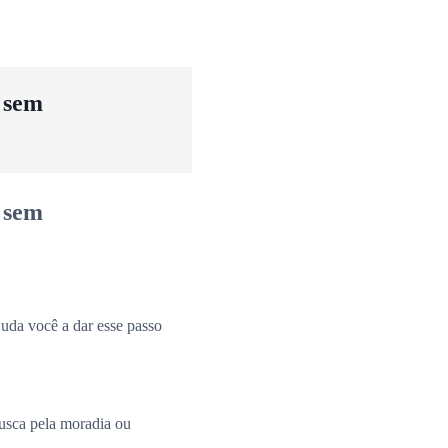
u sem
u sem
uda você a dar esse passo
busca pela moradia ou