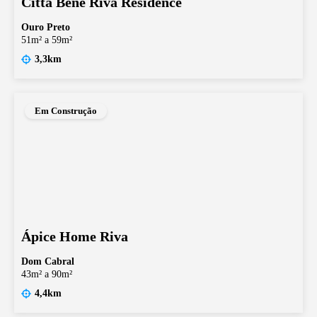
Città Bene Riva Residence
Ouro Preto
51m² a 59m²
3,3km
Em Construção
Ápice Home Riva
Dom Cabral
43m² a 90m²
4,4km