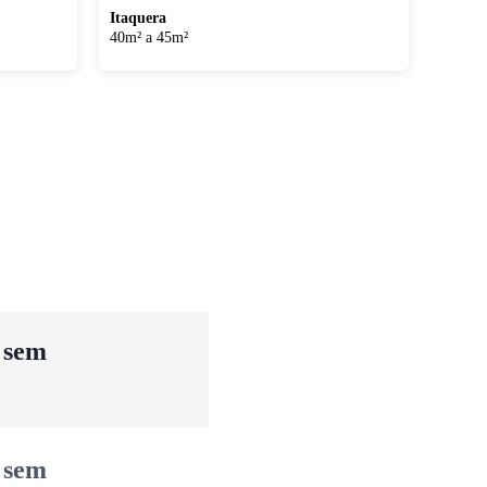
Itaquera
40m² a 45m²
u sem
u sem