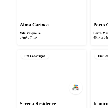
Alma Carioca
Porto 
Vila Valqueire
Porto Mar
37m² a 74m²
46m² a 64
Em Construção
Em Con
Serena Residence
Icônic