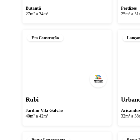
Butantã
Perdizes
27m² a 34m²
25m² a 51
Em Construção
Lança
Rubi
Urbano
Jardim Vila Galvão
Aricandu
40m² a 42m²
32m² a 38
Breve Lançamento
Breve 