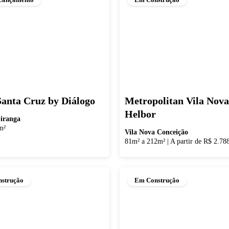
Santa Cruz by Diálogo
Metropolitan Vila Nova
Helbor
piranga
m²
Vila Nova Conceição
81m² a 212m²
|
A partir de R$ 2.78
strução
Em Construção