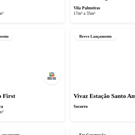
Vila Palmeiras
m²
17m² a 35m²
mento
Breve Lançamento
 First
Vivaz Estação Santo A
va
Socorro
m²
Lançamento
Em Construção