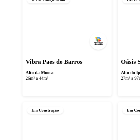
Vibra Paes de Barros
Oásis 
Alto da Mooca
Alto do I
26m² a 44m²
27m² a 97
Em Construção
Em Con