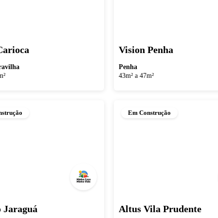
Carioca
Vision Penha
avilha
Penha
m²
43m² a 47m²
strução
Em Construção
o Jaraguá
Altus Vila Prudente