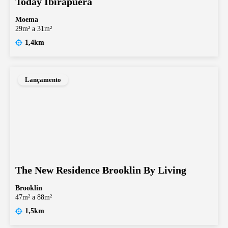
Today Ibirapuera
Moema
29m² a 31m²
1,4km
Lançamento
The New Residence Brooklin By Living
Brooklin
47m² a 88m²
1,5km