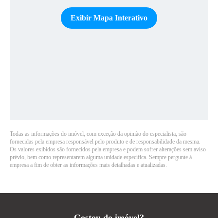
Exibir Mapa Interativo
Todas as informações do imóvel, com exceção da opinião do especialista, são
fornecidas pela empresa responsável pelo produto e de responsabilidade da mesma.
Os valores exibidos são fornecidos pela empresa e podem sofrer alterações sem aviso
prévio, bem como representarem alguma unidade específica. Sempre pergunte à
empresa a fim de obter as informações mais detalhadas e atualizadas.
Gostou do imóvel?