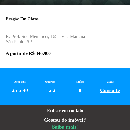
Estágio:
Em Obras
R. Prof. Sud Mennucci, 165 - Vila Mariana -
São Paulo, SP
A partir de R$ 346.900
Área Útil
Quartos
Suítes
Vagas
25 a 40
1 a 2
0
Consulte
Entrar em contato
Gostou do imóvel?
Saiba mais!