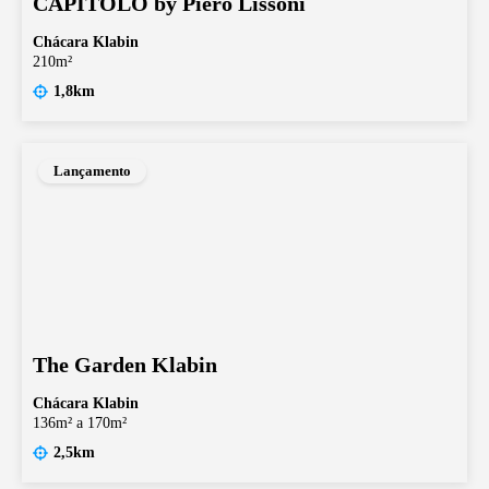
CAPITOLO by Piero Lissoni
Chácara Klabin
210m²
1,8km
Lançamento
The Garden Klabin
Chácara Klabin
136m² a 170m²
2,5km