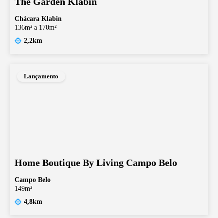
The Garden Klabin
Chácara Klabin
136m² a 170m²
2,2km
Lançamento
Home Boutique By Living Campo Belo
Campo Belo
149m²
4,8km