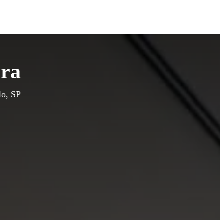
ora
lo, SP