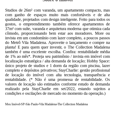
Studios de 26m² com varanda, um apartamento compacto, mas
com ganho de espaços muito mais confortáveis e de alta
qualidade, projetados com design inteligente. Feito para todos os
gostos, o empreendimento também oferece apartamentos de
37m² com suíte, varanda e arquitetura moderna que otimiza cada
cômodo, proporcionando bem estar aos moradores. More ou
invista em um condomínio com lazer completo, a poucos passos
do Metrô Vila Madalena. Aproveite o lançamento e compre na
planta! E para quem quer investir, o The Collection Madalena
também é uma excelente escolha. Confira: rentabilidade média
de 1% ao mês*. Proteja seu patrimônio / invista em imóvel com
localização estratégica / alta demanda de locação; Hobby Space:
único projeto de studios e 1 dorm da região com piscina, lazer
completo e depósitos privativos; StayCharlie: gestão profissional
de locação do imóvel com alta tecnologia, transparência e
rentabilidade. (* Não é uma promessa de rentabilidade. Os
valores de locação são estimados conforme estudo de demanda
realizado pela StayCharlie em set/2022, estando sujeitos a
condições e oscilações de mercado no momento da operação.)
Meu Imóvel
›
SP
›
São Paulo
›
Vila Madalena
›
The Collection Madalena