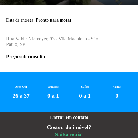
Data de entrega:
Pronto para morar
Rua Valdir Niemeyer, 93 - Vila Madalena - São
Paulo, SP
Preço sob consulta
Área Útil
Quartos
Suítes
Vagas
26 a 37
0 a 1
0 a 1
0
Entrar em contato
Gostou do imóvel?
Saiba mais!