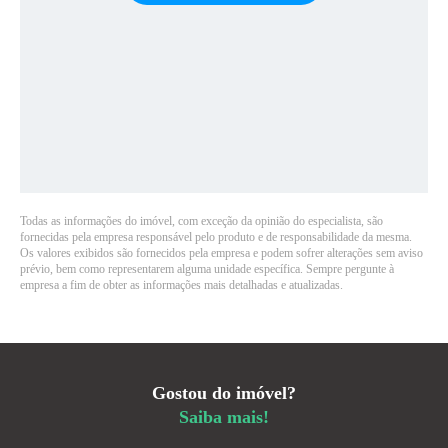
Todas as informações do imóvel, com exceção da opinião do especialista, são
fornecidas pela empresa responsável pelo produto e de responsabilidade da mesma.
Os valores exibidos são fornecidos pela empresa e podem sofrer alterações sem aviso
prévio, bem como representarem alguma unidade específica. Sempre pergunte à
empresa a fim de obter as informações mais detalhadas e atualizadas.
Gostou do imóvel?
Saiba mais!