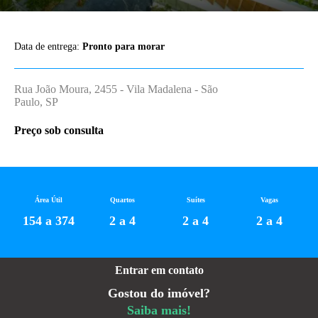
Data de entrega:
Pronto para morar
Rua João Moura, 2455 - Vila Madalena - São
Paulo, SP
Preço sob consulta
Área Útil
Quartos
Suítes
Vagas
154 a 374
2 a 4
2 a 4
2 a 4
Entrar em contato
Gostou do imóvel?
Saiba mais!