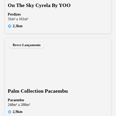
On The Sky Cyrela By YOO
Perdizes
31m² a 161m²
2,3km
Breve Lançamento
Palm Collection Pacaembu
Pacaembu
248m² a 288m²
2,9km