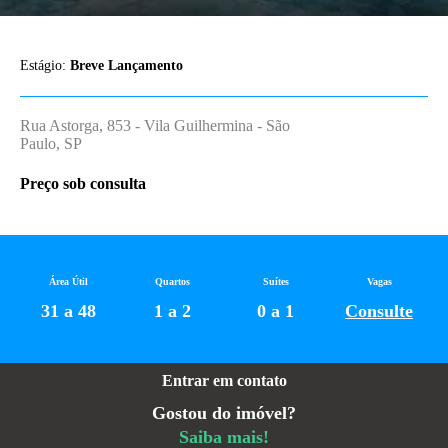
Estágio:
Breve Lançamento
Rua Astorga, 853 - Vila Guilhermina - São
Paulo, SP
Preço sob consulta
Área Útil
Quartos
Suítes
Vagas
31 a 48
1 a 2
0 a 1
Consulte
Entrar em contato
Gostou do imóvel?
Saiba mais!