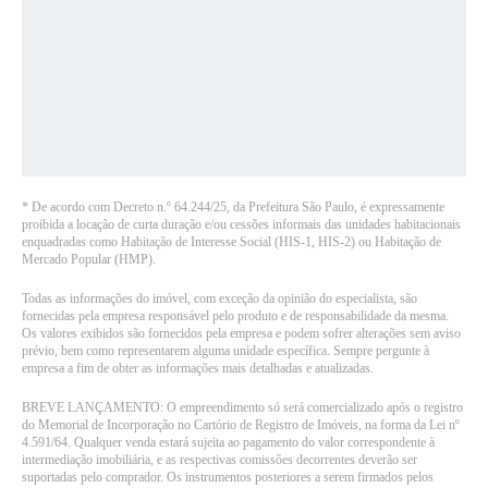
*
De acordo com Decreto n.º 64.244/25, da Prefeitura São Paulo, é expressamente
proibida a locação de curta duração e/ou cessões informais das unidades habitacionais
enquadradas como Habitação de Interesse Social (HIS-1, HIS-2) ou Habitação de
Mercado Popular (HMP)
.
Todas as informações do imóvel, com exceção da opinião do especialista, são
fornecidas pela empresa responsável pelo produto e de responsabilidade da mesma.
Os valores exibidos são fornecidos pela empresa e podem sofrer alterações sem aviso
prévio, bem como representarem alguma unidade específica. Sempre pergunte à
empresa a fim de obter as informações mais detalhadas e atualizadas.
BREVE LANÇAMENTO: O empreendimento só será comercializado após o registro
do Memorial de Incorporação no Cartório de Registro de Imóveis, na forma da Lei nº
4.591/64. Qualquer venda estará sujeita ao pagamento do valor correspondente à
intermediação imobiliária, e as respectivas comissões decorrentes deverão ser
suportadas pelo comprador. Os instrumentos posteriores a serem firmados pelos