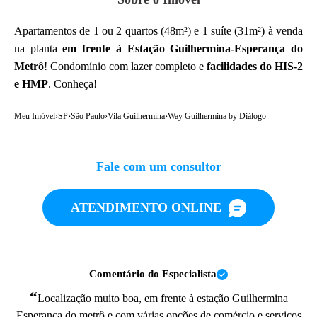
Apartamentos de 1 ou 2 quartos (48m²) e 1 suíte (31m²) à venda
na planta
em frente à Estação Guilhermina-Esperança do
Metrô
! Condomínio com lazer completo e
facilidades do HIS-2
e HMP
. Conheça!
Meu Imóvel
›
SP
›
São Paulo
›
Vila Guilhermina
›
Way Guilhermina by Diálogo
Fale com um consultor
ATENDIMENTO ONLINE
Comentário do Especialista
“
Localização muito boa, em frente à estação Guilhermina
Esperança do metrô e com várias opções de comércio e serviços