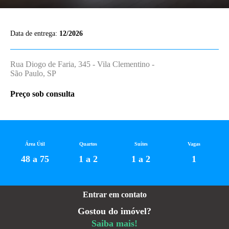
Data de entrega:
12/2026
Rua Diogo de Faria, 345 - Vila Clementino -
São Paulo, SP
Preço sob consulta
Área Útil
Quartos
Suítes
Vagas
48 a 75
1 a 2
1 a 2
1
Entrar em contato
Gostou do imóvel?
Saiba mais!