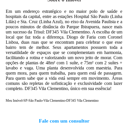
Em um endereço estratégico e no maior polo de saúde e
hospitais da capital, entre as estações Hospital São Paulo (Linha
Lilás) e Sta. Cruz (Linha Azul), no eixo da Avenida Paulista e a
poucos minutos de distância do Parque Ibirapuera, nasce mais
um sucesso da Trisul: DF345 Vila Clementino. A escolha de um
local que faz toda a diferença. Diogo de Faria com Coronel
Lisboa, duas ruas que se encontram para celebrar o que esse
bairro tem de melhor. Seus apartamentos possuem toda a
versatilidade de espaços que se complementam em harmonia,
facilitando a rotina e valorizando um novo jeito de morar. Com
opções de plantas de 48m² com 1 suíte, e 75m² com 2 suítes +
lavabo e vaga. Uma planta desenvolvida com maestria. Para
quem mora, para quem trabalha, para quem está de passagem.
Para quem sabe que a vida está sempre em movimento. Áreas
comuns são repletas de sofisticação e exclusividade com lazer
completo. DF345 Vila Clementino, único em sua essência!
Meu Imóvel
›
SP
›
São Paulo
›
Vila Clementino
›
DF345 Vila Clementino
Fale com um consultor