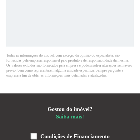
Todas as informações do imóvel, com exceção da opinião do especialista, são
fornecidas pela empresa responsável pelo produto e de responsabilidade da mesma.
Os valores exibidos são fornecidos pela empresa e podem sofrer alterações sem aviso
prévio, bem como representarem alguma unidade específica. Sempre pergunte à
empresa a fim de obter as informações mais detalhadas e atualizadas.
Gostou do imóvel?
Saiba mais!
Condições de Financiamento