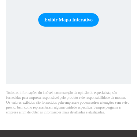
Exibir Mapa Interativo
Todas as informações do imóvel, com exceção da opinião do especialista, são
fornecidas pela empresa responsável pelo produto e de responsabilidade da mesma.
Os valores exibidos são fornecidos pela empresa e podem sofrer alterações sem aviso
prévio, bem como representarem alguma unidade específica. Sempre pergunte à
empresa a fim de obter as informações mais detalhadas e atualizadas.