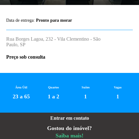
Data de entrega:
Pronto para morar
Rua Borges Lagoa, 232 - Vila Clementino - São
Paulo, SP
Preço sob consulta
Área Útil
Quartos
Suítes
Vagas
23 a 65
1 a 2
1
1
Entrar em contato
Gostou do imóvel?
Saiba mais!