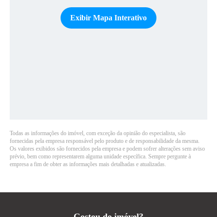
Exibir Mapa Interativo
Todas as informações do imóvel, com exceção da opinião do especialista, são
fornecidas pela empresa responsável pelo produto e de responsabilidade da mesma.
Os valores exibidos são fornecidos pela empresa e podem sofrer alterações sem aviso
prévio, bem como representarem alguma unidade específica. Sempre pergunte à
empresa a fim de obter as informações mais detalhadas e atualizadas.
Gostou do imóvel?