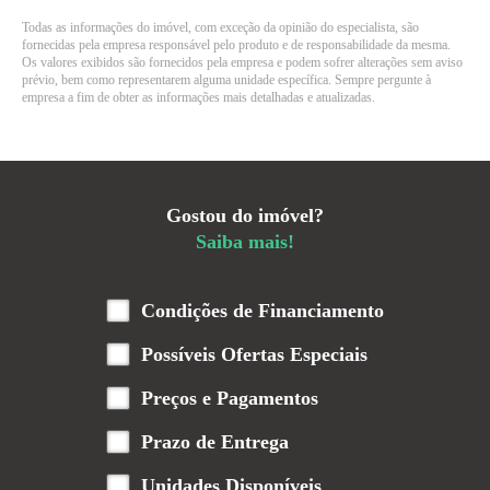
Todas as informações do imóvel, com exceção da opinião do especialista, são
fornecidas pela empresa responsável pelo produto e de responsabilidade da mesma.
Os valores exibidos são fornecidos pela empresa e podem sofrer alterações sem aviso
prévio, bem como representarem alguma unidade específica. Sempre pergunte à
empresa a fim de obter as informações mais detalhadas e atualizadas.
Gostou do imóvel?
Saiba mais!
Condições de Financiamento
Possíveis Ofertas Especiais
Preços e Pagamentos
Prazo de Entrega
Unidades Disponíveis