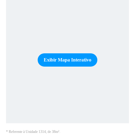
Exibir Mapa Interativo
*
Referente à Unidade 1314, de 38m²
.