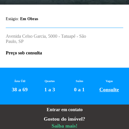
Estágio:
Em Obras
Avenida Celso Garcia, 5000 - Tatuapé - São
Paulo, SP
Preço sob consulta
Área Útil
Quartos
Suítes
Vagas
38 a 69
1 a 3
0 a 1
Consulte
Entrar em contato
Gostou do imóvel?
Saiba mais!