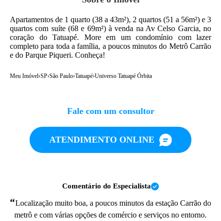
Apartamentos de 1 quarto (38 a 43m²), 2 quartos (51 a 56m²) e 3
quartos com suíte (68 e 69m²) à venda na Av Celso Garcia, no
coração do Tatuapé. More em um condomínio com lazer
completo para toda a família, a poucos minutos do Metrô Carrão
e do Parque Piqueri. Conheça!
Meu Imóvel
›
SP
›
São Paulo
›
Tatuapé
›
Universo Tatuapé Órbita
Fale com um consultor
ATENDIMENTO ONLINE
Comentário do Especialista
“
Localização muito boa, a poucos minutos da estação Carrão do
metrô e com várias opções de comércio e serviços no entorno.