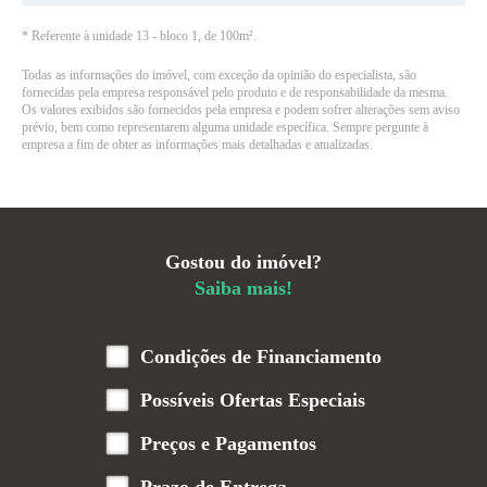
*
Referente à unidade 13 - bloco 1, de 100m²
.
Todas as informações do imóvel, com exceção da opinião do especialista, são
fornecidas pela empresa responsável pelo produto e de responsabilidade da mesma.
Os valores exibidos são fornecidos pela empresa e podem sofrer alterações sem aviso
prévio, bem como representarem alguma unidade específica. Sempre pergunte à
empresa a fim de obter as informações mais detalhadas e atualizadas.
Gostou do imóvel?
Saiba mais!
Condições de Financiamento
Possíveis Ofertas Especiais
Preços e Pagamentos