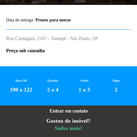
Data de entrega:
Pronto para morar
Rua Cantagalo, 2167 - Tatuapé - São Paulo, SP
Preço sob consulta
Área Útil
Quartos
Suítes
Vagas
100 a 122
2 a 4
1 a 3
2
Entrar em contato
Gostou do imóvel?
Saiba mais!