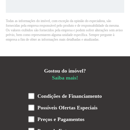
Todas as informações do imóvel, com exceção da opinião do especialista, são
fornecidas pela empresa responsável pelo produto e de responsabilidade da mesma.
Os valores exibidos são fornecidos pela empresa e podem sofrer alterações sem aviso
prévio, bem como representarem alguma unidade específica. Sempre pergunte à
empresa a fim de obter as informações mais detalhadas e atualizadas.
Gostou do imóvel?
Saiba mais!
Condições de Financiamento
Possíveis Ofertas Especiais
Preços e Pagamentos