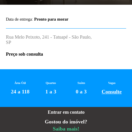
Data de entrega:
Pronto para morar
Rua Melo Peixoto, 241 - Tatuapé - São Paulo,
SP
Preço sob consulta
Área Útil
Quartos
Suítes
Vagas
24 a 118
1 a 3
0 a 3
Consulte
Entrar em contato
Gostou do imóvel?
Saiba mais!