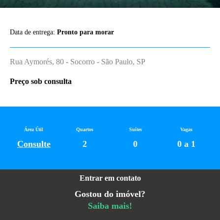
Data de entrega:
Pronto para morar
Rua Aymorés, 80 - Socorro - São Paulo, SP
Preço sob consulta
Área Útil
Quartos
Suítes
Vagas
Consulte
2
0
0 a 1
Entrar em contato
Gostou do imóvel?
Saiba mais!