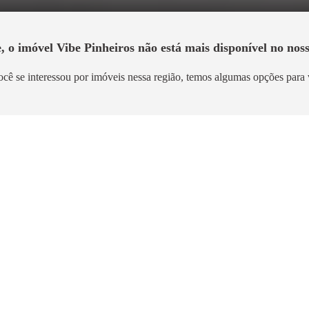
, o imóvel
Vibe Pinheiros
não está mais disponível no noss
ocê se interessou por imóveis nessa região, temos algumas opções para 
Lançamento
Breve Lançamento
Jardim Bonfiglioli
Vibra Vista Butantã
nfiglioli
Vila Butantã