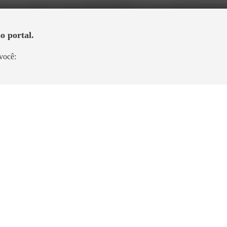
o portal.
você:
Lançamento
Escape Brooklin
Brooklin