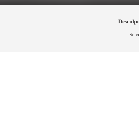
Desculpe
Se v
Breve Lançamento
Breve 
Solaris Jardim Guedala
Vibra 
Butantã
Jardim Bo