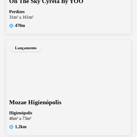
On The Sky Cyrela By YOO
Perdizes
31m² a 161m²
470m
Lançamento
Mozae Higienópolis
Higienópolis
46m² a 73m²
1,2km