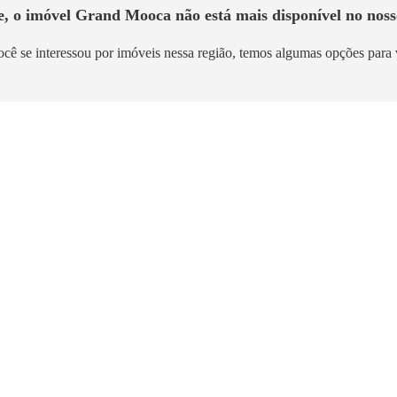
e, o imóvel
Grand Mooca
não está mais disponível no noss
ocê se interessou por imóveis nessa região, temos algumas opções para 
 para morar
Pronto para morar
Mooca
Wish Tatuapé
Tatuapé
9m²
67m² a 110m²
2,6km