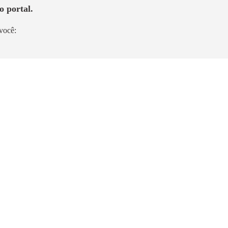
o portal.
você:
Pronto para morar
Panoramico Diálogo Vila
Prudente - Home Club
Vila Prudente
77m² a 118m²