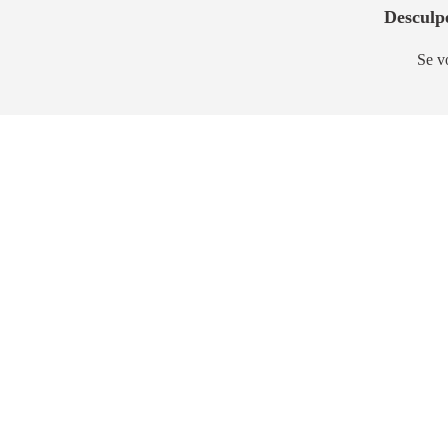
Desculp
Se v
Pronto para morar
Pronto
Club Station Belém
Wish 
Belém
Mooca
64m² a 87m²
69m² a 10
230m
2,1km