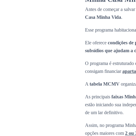
Antes de começar a salvar
Casa Minha Vida
.
Esse programa habitaciona
Ele oferece
condições de 
subsídios que ajudam a di
O programa é estruturado c
consigam financiar
apart
A
tabela MCMV
organiza
As principais
faixas Min
estão iniciando sua indepe
de um lar definitivo.
Assim, no programa Minha
opções maiores com
2 ou 