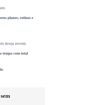
ante.
seus planos, rotinas e
to deseja investir.
eu tempo com total
ia.
u sem