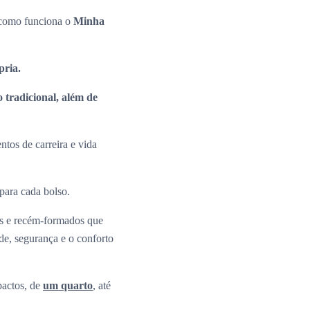
e como funciona o
Minha
ópria.
 tradicional, além de
tos de carreira e vida
 para cada bolso.
os e recém-formados que
ade, segurança e o conforto
pactos, de
um quarto
, até