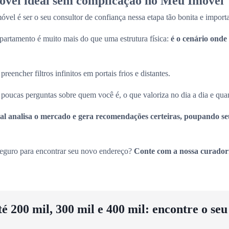
óvel ideal sem complicação no Meu Imóvel
el é ser o seu consultor de confiança nessa etapa tão bonita e import
artamento é muito mais do que uma estrutura física:
é o cenário onde 
eencher filtros infinitos em portais frios e distantes.
oucas perguntas sobre quem você é, o que valoriza no dia a dia e quan
icial analisa o mercado e gera recomendações certeiras, poupando s
seguro para encontrar seu novo endereço?
Conte com a nossa curador
 200 mil, 300 mil e 400 mil: encontre o se