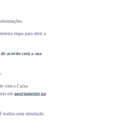
 informações.
rimeira etapa para abrir a
a de acordo com a sua
o.
nte com a Caixa
 seja um
apartamento na
 realiza uma simulação