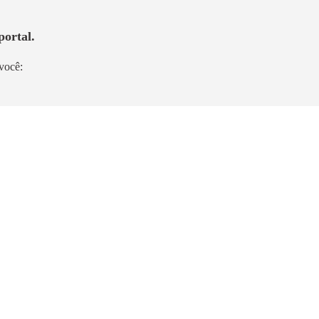
portal.
você:
Lançamento
wer
New:Time Smart
Vila Mariana
25m²