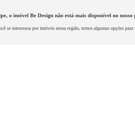
lpe, o imóvel
Be Design
não está mais disponível no nosso 
ocê se interessou por imóveis nessa região, temos algumas opções para 
mento
Lançamento
Ibirapuera
Brooklin Sky Home To
Brooklin
m²
26m² a 58m²