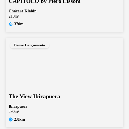
CAPITOLO by Piero Lissoni
Chácara Klabin
210m²
370m
Breve Lançamento
The View Ibirapuera
Ibirapuera
290m²
2,8km