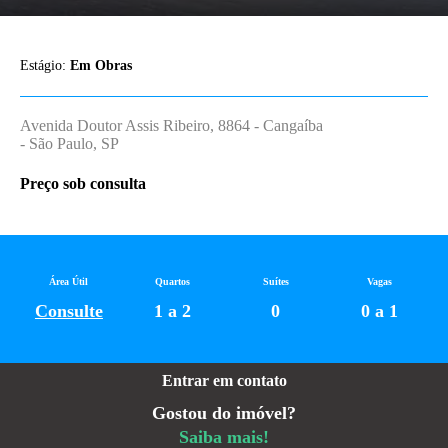
Estágio:
Em Obras
Avenida Doutor Assis Ribeiro, 8864 - Cangaíba
- São Paulo, SP
Preço sob consulta
Área Útil
Quartos
Suítes
Vagas
Consulte
1 a 2
0
0 a 1
Entrar em contato
Gostou do imóvel?
Saiba mais!