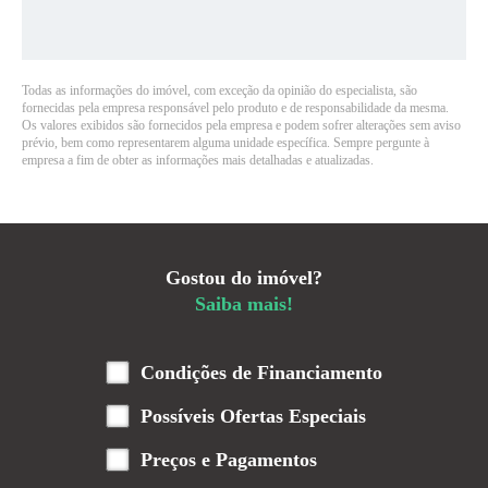
Todas as informações do imóvel, com exceção da opinião do especialista, são
fornecidas pela empresa responsável pelo produto e de responsabilidade da mesma.
Os valores exibidos são fornecidos pela empresa e podem sofrer alterações sem aviso
prévio, bem como representarem alguma unidade específica. Sempre pergunte à
empresa a fim de obter as informações mais detalhadas e atualizadas.
Gostou do imóvel?
Saiba mais!
Condições de Financiamento
Possíveis Ofertas Especiais
Preços e Pagamentos