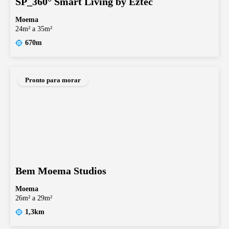
SP_360° Smart Living by Eztec
Moema
24m² a 35m²
670m
Pronto para morar
Bem Moema Studios
Moema
26m² a 29m²
1,3km