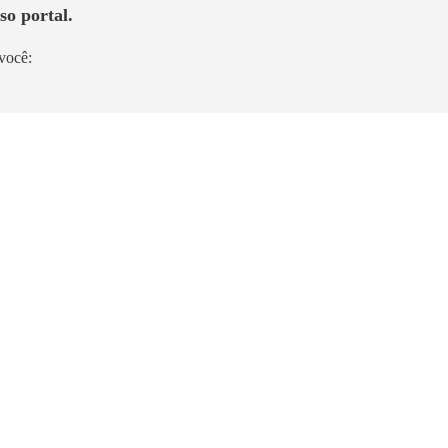
so portal.
você:
Lançamento
rela
Today Chácara Santo Antônio
Chácara Santo Antônio
30m² a 39m²
3,4km