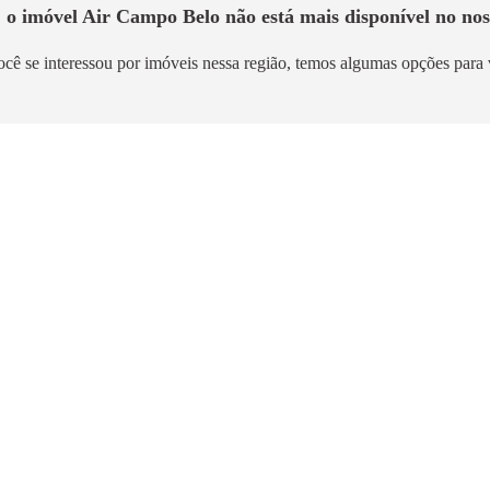
, o imóvel
Air Campo Belo
não está mais disponível no nos
ocê se interessou por imóveis nessa região, temos algumas opções para 
mento
Lançamento
 Brooklin
Brooklyn Bridge by Cy
Brooklin
m²
44m² a 84m²
2,9km