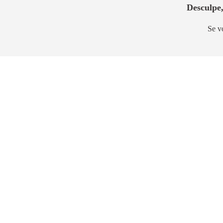
Desculpe
Se v
Lançamento
Lança
Brooklin Sky Home Tower
Escape
Brooklin
Brooklin
26m² a 58m²
31m² a 99
2,0km
2,8km