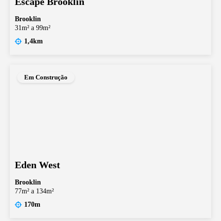
Escape Brooklin
Brooklin
31m² a 99m²
1,4km
Em Construção
Eden West
Brooklin
77m² a 134m²
170m