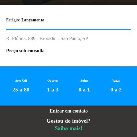
Estágio:
Lançamento
R. Flórida, 889 - Brooklin - São Paulo, SP
Preço sob consulta
Área Útil
Quartos
Suítes
Vagas
25 a 80
1 a 3
0 a 1
0 a 2
Entrar em contato
Gostou do imóvel?
Saiba mais!