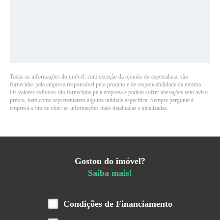
Todas as informações do imóvel, com exceção da opinião do especialista, são
fornecidas pela empresa responsável pelo produto e de responsabilidade da mesma.
Os valores exibidos são fornecidos pela empresa e podem sofrer alterações sem aviso
prévio, bem como representarem alguma unidade específica. Sempre pergunte à
empresa a fim de obter as informações mais detalhadas e atualizadas.
Gostou do imóvel?
Saiba mais!
Condições de Financiamento