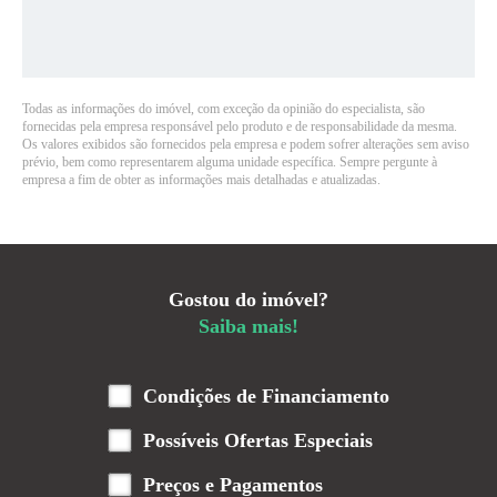
Todas as informações do imóvel, com exceção da opinião do especialista, são
fornecidas pela empresa responsável pelo produto e de responsabilidade da mesma.
Os valores exibidos são fornecidos pela empresa e podem sofrer alterações sem aviso
prévio, bem como representarem alguma unidade específica. Sempre pergunte à
empresa a fim de obter as informações mais detalhadas e atualizadas.
Gostou do imóvel?
Saiba mais!
Condições de Financiamento
Possíveis Ofertas Especiais
Preços e Pagamentos