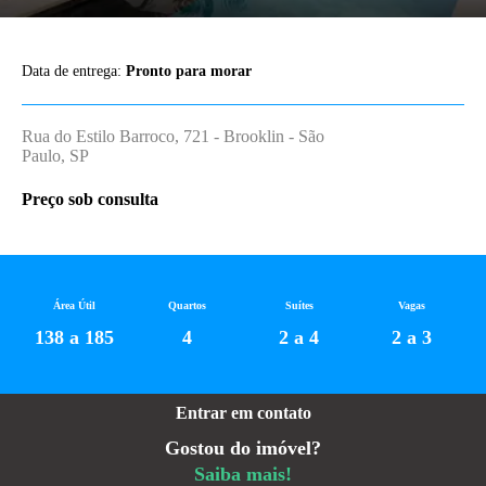
Data de entrega:
Pronto para morar
Rua do Estilo Barroco, 721 - Brooklin - São
Paulo, SP
Preço sob consulta
Área Útil
Quartos
Suítes
Vagas
138 a 185
4
2 a 4
2 a 3
Entrar em contato
Gostou do imóvel?
Saiba mais!