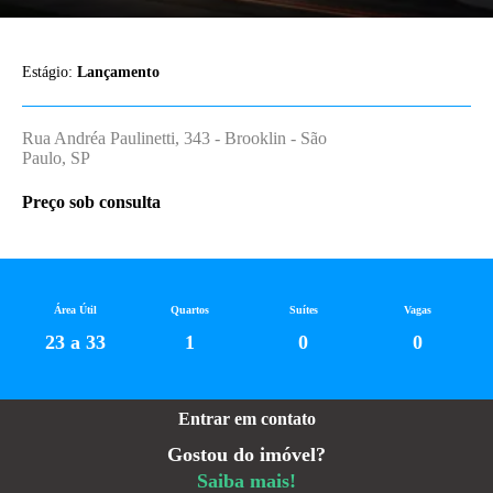
Estágio:
Lançamento
Rua Andréa Paulinetti, 343 - Brooklin - São
Paulo, SP
Preço sob consulta
Área Útil
Quartos
Suítes
Vagas
23 a 33
1
0
0
Entrar em contato
Gostou do imóvel?
Saiba mais!