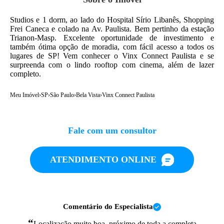
Studios e 1 dorm, ao lado do Hospital Sírio Libanês, Shopping
Frei Caneca e colado na Av. Paulista. Bem pertinho da estação
Trianon-Masp. Excelente oportunidade de investimento e
também ótima opção de moradia, com fácil acesso a todos os
lugares de SP! Vem conhecer o Vinx Connect Paulista e se
surpreenda com o lindo rooftop com cinema, além de lazer
completo.
Meu Imóvel
›
SP
›
São Paulo
›
Bela Vista
›
Vinx Connect Paulista
Fale com um consultor
ATENDIMENTO ONLINE
Comentário do Especialista
“
Localização muito boa, próximo de toda a completa