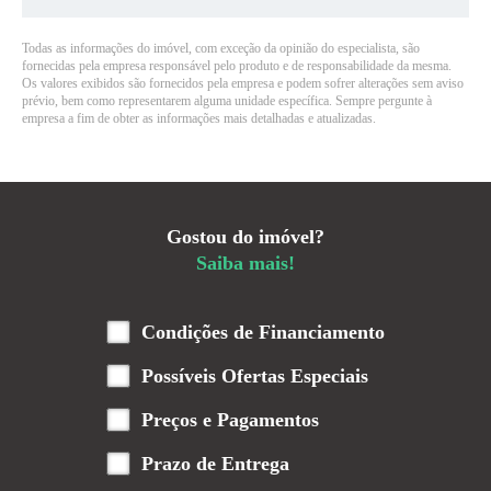
Todas as informações do imóvel, com exceção da opinião do especialista, são
fornecidas pela empresa responsável pelo produto e de responsabilidade da mesma.
Os valores exibidos são fornecidos pela empresa e podem sofrer alterações sem aviso
prévio, bem como representarem alguma unidade específica. Sempre pergunte à
empresa a fim de obter as informações mais detalhadas e atualizadas.
Gostou do imóvel?
Saiba mais!
Condições de Financiamento
Possíveis Ofertas Especiais
Preços e Pagamentos
Prazo de Entrega