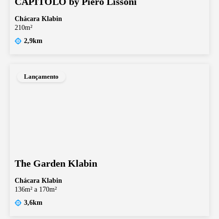
CAPITOLO by Piero Lissoni
Chácara Klabin
210m²
2,9km
Lançamento
The Garden Klabin
Chácara Klabin
136m² a 170m²
3,6km