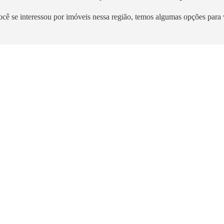
ocê se interessou por imóveis nessa região, temos algumas opções para 
Breve Lançamento
resser Mooca
Vibra Mooca
Mooca
m²
|
A partir de R$ 160.700,00
26m² a 43m²
|
A partir de R$ 294.9
3,5km