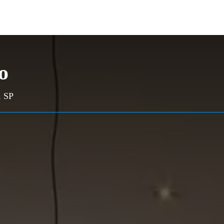
o
, SP