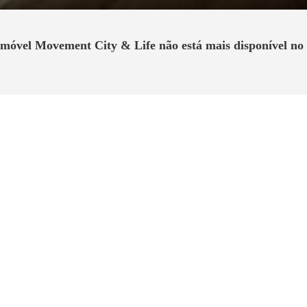
 imóvel
Movement City & Life
não está mais disponível no 
Sobre o Imóvel
mpreendimento único e completo. Movement City & Life. Um mix in
a no seu caminho. Movimente-se. Movement City & Life é estar onde a
utura completa de lazer, entretenimento, compras e serviços. É estar
heu para morar.