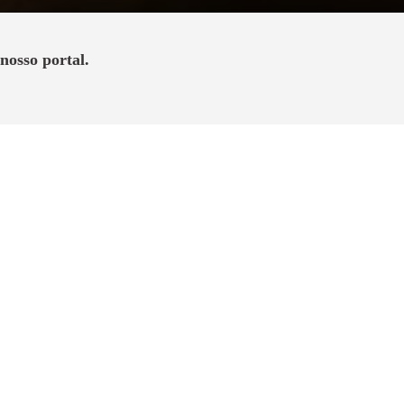
nosso portal.
édito de comodidade urbana com lazer
 vida acontece. Com tudo ao seu redor:
 muito bem localizado e, principalmente,