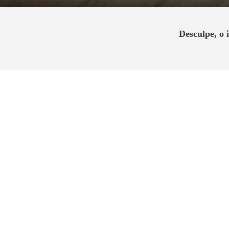
Desculpe, o
No Centro de São Bernardo nasce um e
residencial que coloca muito mais vid
fácil acesso, segurança e uma infraestr
realizado com o lugar em que você escol