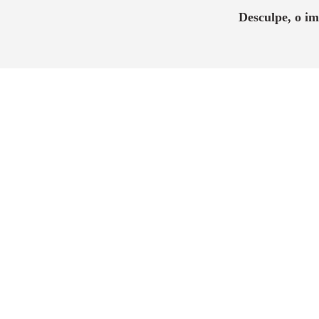
Desculpe, o i
Ruas gostosas por onde desfilam graça 
tranquilidade e um excelente padrão re
assunto é agregar valor à vida.
“
Para quem procura uma e