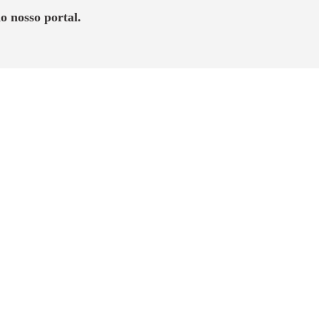
o nosso portal.
tá aliada à modernidade urbana. Charme,
ios que fazem toda a diferença quando o
a Ponta da Praia oferece.