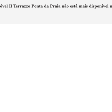
móvel
Il Terrazzo Ponta da Praia
não está mais disponível n
Sobre o Imóvel
e elegância. Lugar diferenciado, onde a sensação de exclusividade es
sidencial. Na Ponta da Praia, reúnem-se as qualidades e os privilég
Comentário do Especialista
xcelente localização, próximo da praia e de todas as comodidades que 